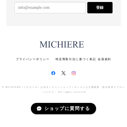
しい限りです。 お母様の妹さんにも褒め
登録
ていただいたというエピソードや「大好
き」とのお言葉、本当に励みになりま
す。ありがとうございます。 サポートが
必要になり、お客様もお母さまも、とも
に大変な毎日とは存じますが、ハピエプ
が少しでもお役に立つことができました
ら、光栄でございます。 今後ともミチエ
ールをどうぞよろしくお願いいたしま
す。
プライバシーポリシー
特定商取引法に基づく表記
会員規約
おしゃれな大人の食事用エプロン 防水食卓エプロン ハピエプ（ MICHIEREベーシック ）【color：ローズ 襟デザイン：フラットカラー レディース】
© MICHIERE（ミチエール）公式オンラインショップ｜オシャレな介護雑貨 防水食卓エプロン
Mサイズ（首周43.5cm/前丈75cm/裾幅62cm）
「ハピエプ」 All rights reserved.
2026/04/21
ミチエールのエプロン、愛用しています。今回、無
ショップに質問する
地のピンク色を購入しましたが、、、、、 母は食べ
こぼしが多いのです。無地のエプロンでは液体をこ
ぼしても、跡が目立ち、柄物にすればよかったと後