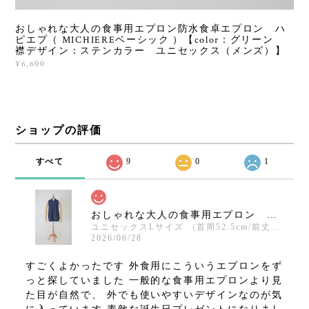
おしゃれな大人の食事用エプロン防水食卓エプロン ハ
ピエプ（ MICHIEREベーシック ）【color：グリーン
襟デザイン：ステンカラー ユニセックス（メンズ）】
¥6,600
ショップの評価
すべて
9
0
1
おしゃれな大人の食事用エプロン 防水食卓エプロン ハピエプ（ MICHIEREベーシック ）【color：ネイビー 襟デザイン：ステンカラー ユニセックス（メンズ）】
ユニセックスLサイズ （首周52.5cm/前丈83cm/裾幅68cm）
2026/06/28
すごくよかったです 外食用にこういうエプロンをず
っと探していました 一般的な食事用エプロンより見
た目が自然で、 外でも使いやすいデザインなのが気