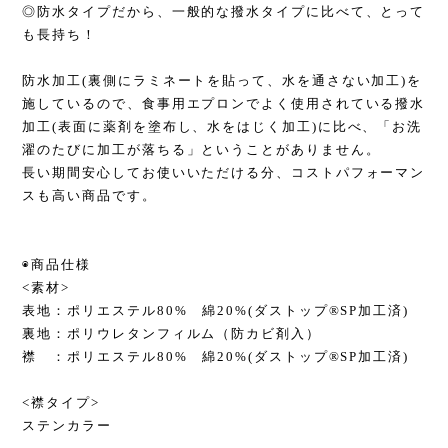
◎防水タイプだから、一般的な撥水タイプに比べて、とって
も長持ち！
防水加工(裏側にラミネートを貼って、水を通さない加工)を
施しているので、食事用エプロンでよく使用されている撥水
加工(表面に薬剤を塗布し、水をはじく加工)に比べ、「お洗
濯のたびに加工が落ちる」ということがありません。
長い期間安心してお使いいただける分、コストパフォーマン
スも高い商品です。
◉商品仕様
<素材>
表地：ポリエステル80% 綿20%(ダストップ®SP加工済)
裏地：ポリウレタンフィルム（防カビ剤入）
襟 ：ポリエステル80% 綿20%(ダストップ®SP加工済)
<襟タイプ>
ステンカラー