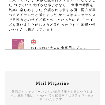
に入っています 素敵な誕生日プレゼントになりまし
た つけていて大げさな感じがなく、 食事の時間を
気楽に楽しめました 介護される側する側、両方が喜
べるアイテムだと感じました サイズはユニセックス
で男性向けのサイズ感とのことだったので、Lサイ
ズを選びましたがちょうど良かったです 生地感や使
いやすさも満足しています
おしゃれな大人の食事用エプロン 防水食卓エプロン ハピエプ（スムースニット ）【color：ブロッサムオレンジ 襟デザイン：素敵シャツカラー レディース】
2026/04/21
大好きです❣️使うたび明るい気持ちになり、母の妹
たちが遊びに来た時も、きれいなエプロンやねー！
と褒めてくれました。
Mail Magazine
いつもハピエプをご愛用くださり、また
新商品やキャンペーンなどの最新情報をお届けいたしま
レビューを投稿してくださり、誠にあり
す。最新情報はInstagramでも配信中！ぜひフォローをお
がとうございます。 使うたびに明るい気
願いいたします。
持ちになる、と言っていただき、誠に嬉