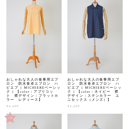
おしゃれな大人の食事用エプ
おしゃれな大人の食事用エプ
ロン 防水食卓エプロン ハ
ロン 防水食卓エプロン ハ
ピエプ（ MICHIEREベーシッ
ピエプ（ MICHIEREベーシッ
ク ）【color：アプリコッ
ク ）【color：ネイビー 襟
ト 襟デザイン：フラットカ
デザイン：ステンカラー ユ
ラー レディース】
ニセックス（メンズ）】
¥6,600
¥6,600