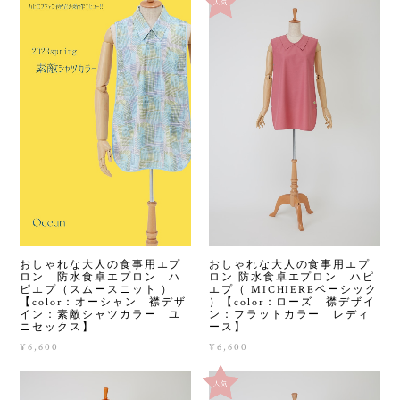
おしゃれな大人の食事用エプ
おしゃれな大人の食事用エプ
ロン 防水食卓エプロン ハ
ロン 防水食卓エプロン ハピ
ピエプ（スムースニット ）
エプ（ MICHIEREベーシック
【color：オーシャン 襟デザ
）【color：ローズ 襟デザイ
イン：素敵シャツカラー ユ
ン：フラットカラー レディ
ニセックス】
ース】
¥6,600
¥6,600