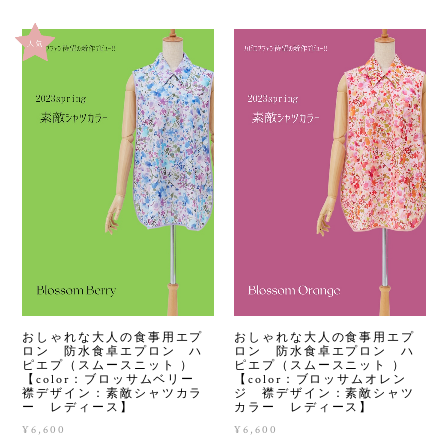
おしゃれな大人の食事用エプ
おしゃれな大人の食事用エプ
ロン 防水食卓エプロン ハ
ロン 防水食卓エプロン ハ
ピエプ（スムースニット ）
ピエプ（スムースニット ）
【color：ブロッサムベリー
【color：ブロッサムオレン
襟デザイン：素敵シャツカラ
ジ 襟デザイン：素敵シャツ
ー レディース】
カラー レディース】
¥6,600
¥6,600