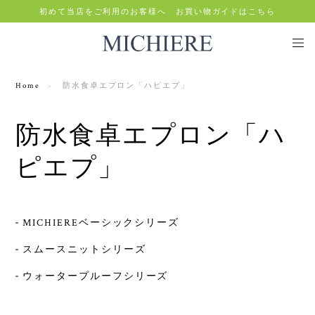
初めて当店をご利用のお客様へ お買い物ガイドはこちら
Home
防水食卓エプロン「ハピエプ」
防水食卓エプロン「ハ
ピエプ」
MICHIEREベーシックシリーズ
スムースニットシリーズ
ウォータープルーフシリーズ