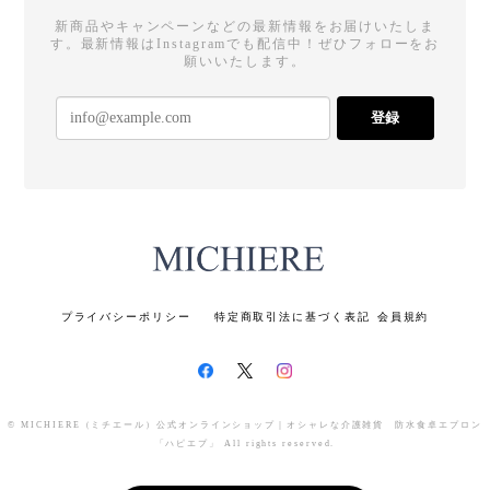
いつもハピエプをご愛用くださり、また
新商品やキャンペーンなどの最新情報をお届けいたしま
レビューを投稿してくださり、誠にあり
す。最新情報はInstagramでも配信中！ぜひフォローをお
がとうございます。 使うたびに明るい気
願いいたします。
持ちになる、と言っていただき、誠に嬉
しい限りです。 お母様の妹さんにも褒め
登録
ていただいたというエピソードや「大好
き」とのお言葉、本当に励みになりま
す。ありがとうございます。 サポートが
必要になり、お客様もお母さまも、とも
に大変な毎日とは存じますが、ハピエプ
が少しでもお役に立つことができました
ら、光栄でございます。 今後ともミチエ
ールをどうぞよろしくお願いいたしま
す。
プライバシーポリシー
特定商取引法に基づく表記
会員規約
おしゃれな大人の食事用エプロン 防水食卓エプロン ハピエプ（ MICHIEREベーシック ）【color：ローズ 襟デザイン：フラットカラー レディース】
© MICHIERE（ミチエール）公式オンラインショップ｜オシャレな介護雑貨 防水食卓エプロン
Mサイズ（首周43.5cm/前丈75cm/裾幅62cm）
「ハピエプ」 All rights reserved.
2026/04/21