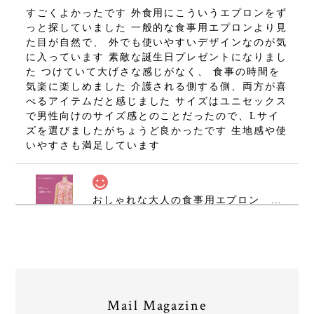
すごくよかったです 外食用にこういうエプロンをず
っと探していました 一般的な食事用エプロンより見
た目が自然で、 外でも使いやすいデザインなのが気
に入っています 素敵な誕生日プレゼントになりまし
た つけていて大げさな感じがなく、 食事の時間を
気楽に楽しめました 介護される側する側、両方が喜
べるアイテムだと感じました サイズはユニセックス
で男性向けのサイズ感とのことだったので、Lサイ
ズを選びましたがちょうど良かったです 生地感や使
いやすさも満足しています
おしゃれな大人の食事用エプロン 防水食卓エプロン ハピエプ（スムースニット ）【color：ブロッサムオレンジ 襟デザイン：素敵シャツカラー レディース】
2026/04/21
大好きです❣️使うたび明るい気持ちになり、母の妹
たちが遊びに来た時も、きれいなエプロンやねー！
と褒めてくれました。
Mail Magazine