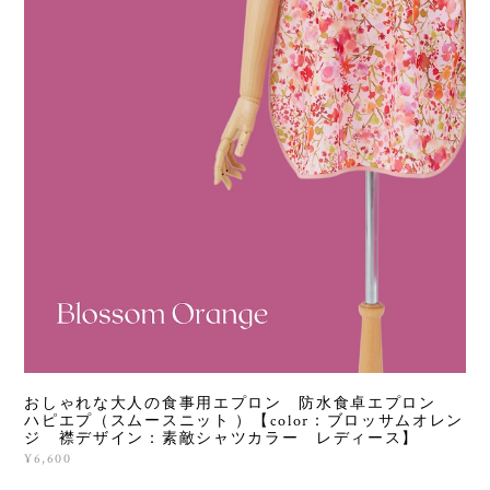
おしゃれな大人の食事用エプロン 防水食卓エプロン
ハピエプ（スムースニット ）【color：ブロッサムオレン
ジ 襟デザイン：素敵シャツカラー レディース】
¥6,600