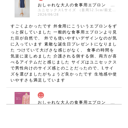
おしゃれな大人の食事用エプロン 防水食卓エプロン ハピエプ（ MICHIEREベーシック ）【color：ネイビー 襟デザイン：ステンカラー ユニセックス（メンズ）】
ユニセックスLサイズ （首周52.5cm/前丈83cm/裾幅68cm）
2026/06/28
すごくよかったです 外食用にこういうエプロンをず
っと探していました 一般的な食事用エプロンより見
た目が自然で、 外でも使いやすいデザインなのが気
に入っています 素敵な誕生日プレゼントになりまし
た つけていて大げさな感じがなく、 食事の時間を
気楽に楽しめました 介護される側する側、両方が喜
べるアイテムだと感じました サイズはユニセックス
で男性向けのサイズ感とのことだったので、Lサイ
ズを選びましたがちょうど良かったです 生地感や使
いやすさも満足しています
おしゃれな大人の食事用エプロン 防水食卓エプロン ハピエプ（スムースニット ）【color：ブロッサムオレンジ 襟デザイン：素敵シャツカラー レディース】
2026/04/21
大好きです❣️使うたび明るい気持ちになり、母の妹