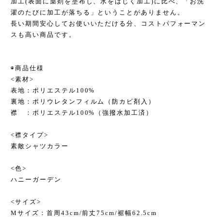
加工(表面に薬剤を塗布し、水をはじく加工)に比べ、「お洗
濯のたびに加工が落ちる」ということがありません。
長い期間安心してお使いいただける分、コストパフォーマン
スも高い商品です。
◉商品仕様
<素材>
表地：ポリエステル100%
裏地：ポリウレタンフィルム（防カビ剤入）
襟 ：ポリエステル100%（強撥水加工済）
<襟タイプ>
素敵シャツカラー
<色>
ハニーガーデン
<サイズ>
Mサイズ：首周43cm/前丈75cm/裾幅62.5cm