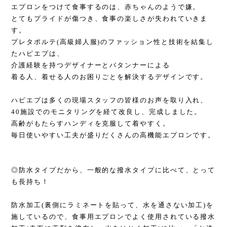
エプロンをつけて食事するのは、赤ちゃんのようで嫌。
とてもプライドが傷つき、食事の楽しさが失われていきま
す。
プレタポルテ(高級婦人服)のファッション性と技術を結集し
たハピエプは、
介護経験を持つデザイナーとパタンナーによる
着る人、着せる人のお困りごとを解決するデザインです。
ハピエプは多くの現場スタッフの皆様のお声を取り入れ、
40施設でのモニタリングを経て改良し、完成しました。
高齢がもたらすハンディを克服して着やすく。
毎日使いやすい工夫が盛りだくさんの高機能エプロンです。
◎防水タイプだから、一般的な撥水タイプに比べて、とって
も長持ち！
防水加工(裏側にラミネートを貼って、水を通さない加工)を
施しているので、食事用エプロンでよく使用されている撥水