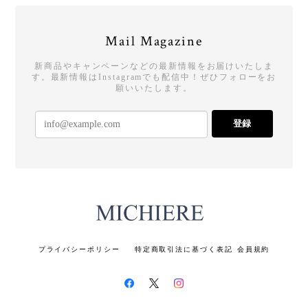
たちが遊びに来た時も、きれいなエプロンやねー！
と褒めてくれました。
Mail Magazine
いつもハピエプをご愛用くださり、また
新商品やキャンペーンなどの最新情報をお届けいたしま
レビューを投稿してくださり、誠にあり
す。最新情報はInstagramでも配信中！ぜひフォローをお
がとうございます。 使うたびに明るい気
願いいたします。
持ちになる、と言っていただき、誠に嬉
しい限りです。 お母様の妹さんにも褒め
登録
ていただいたというエピソードや「大好
き」とのお言葉、本当に励みになりま
す。ありがとうございます。 サポートが
必要になり、お客様もお母さまも、とも
に大変な毎日とは存じますが、ハピエプ
が少しでもお役に立つことができました
ら、光栄でございます。 今後ともミチエ
ールをどうぞよろしくお願いいたしま
す。
プライバシーポリシー
特定商取引法に基づく表記
会員規約