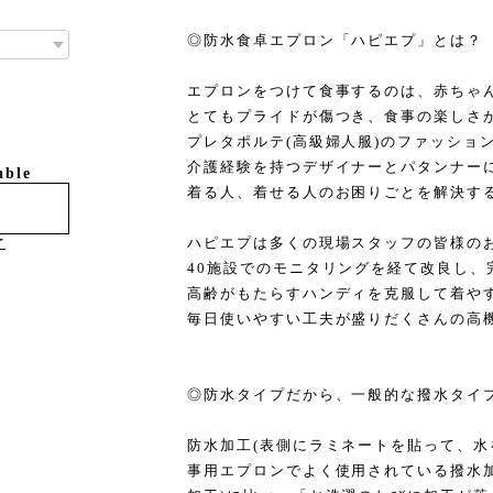
◎防水食卓エプロン「ハピエプ」とは？
エプロンをつけて食事するのは、赤ちゃ
とてもプライドが傷つき、食事の楽しさ
プレタポルテ(高級婦人服)のファッショ
介護経験を持つデザイナーとパタンナー
able
着る人、着せる人のお困りごとを解決す
ハピエプは多くの現場スタッフの皆様の
け
40施設でのモニタリングを経て改良し、
高齢がもたらすハンディを克服して着や
毎日使いやすい工夫が盛りだくさんの高
◎防水タイプだから、一般的な撥水タイ
防水加工(表側にラミネートを貼って、水
事用エプロンでよく使用されている撥水