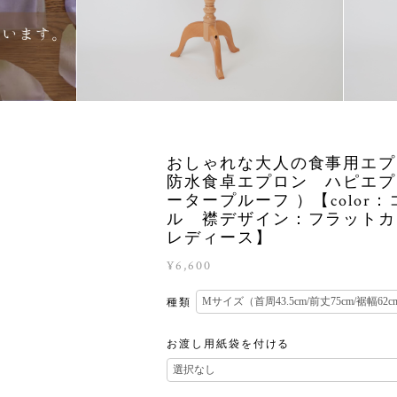
おしゃれな大人の食事用エ
防水食卓エプロン ハピエプ
ータープルーフ ）【color
ル 襟デザイン：フラット
レディース】
¥6,600
種類
お渡し用紙袋を付ける