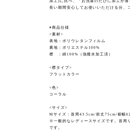
加工)に比べ、「お洗濯のたびに加工が
長い期間安心してお使いいただける分、
◉商品仕様
<素材>
表地：ポリウレタンフィルム
裏地：ポリエステル100%
襟 ：綿100%（強撥水加工済）
<襟タイプ>
フラットカラー
<色>
コーラル
<サイズ>
Mサイズ：首周43.5cm/前丈75cm/裾幅6
※一般的なレディースサイズです。首周
です。