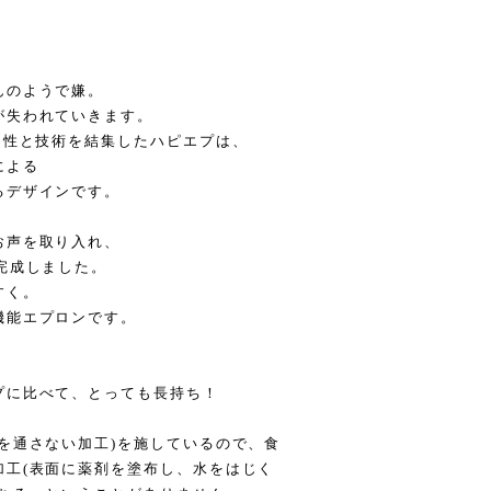
んのようで嫌。
が失われていきます。
ン性と技術を結集したハピエプは、
による
るデザインです。
お声を取り入れ、
完成しました。
すく。
機能エプロンです。
プに比べて、とっても長持ち！
を通さない加工)を施しているので、食
加工(表面に薬剤を塗布し、水をはじく