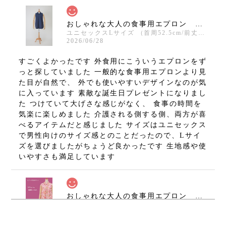
おしゃれな大人の食事用エプロン 防水食卓エプロン ハピエプ（ MICHIEREベーシック ）【color：ネイビー 襟デザイン：ステンカラー ユニセックス（メンズ）】
ユニセックスLサイズ （首周52.5cm/前丈83cm/裾幅68cm）
2026/06/28
すごくよかったです 外食用にこういうエプロンをず
っと探していました 一般的な食事用エプロンより見
た目が自然で、 外でも使いやすいデザインなのが気
に入っています 素敵な誕生日プレゼントになりまし
た つけていて大げさな感じがなく、 食事の時間を
気楽に楽しめました 介護される側する側、両方が喜
べるアイテムだと感じました サイズはユニセックス
で男性向けのサイズ感とのことだったので、Lサイ
ズを選びましたがちょうど良かったです 生地感や使
いやすさも満足しています
おしゃれな大人の食事用エプロン 防水食卓エプロン ハピエプ（スムースニット ）【color：ブロッサムオレンジ 襟デザイン：素敵シャツカラー レディース】
2026/04/21