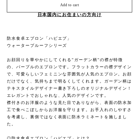
Add to cart
日本国内にお住まいの方向け
防水食卓エプロン「ハピエプ」
ウォータープルーフシリーズ
お顔回りを華やかにしてくれる”ガーデン柄”の襟が特徴
の、パープルのエプロンです。フラットカラーの襟デザイン
で、可愛らしいフェミニンな雰囲気が人気のエプロン。お顔
だけでなく、気持ちまで明るくしてくれます。ガーデン柄は
テキスタイルデザイナー書き下ろしのオリジナルデザイン！
エレガントでおしゃれな、人気のデザインです。
襟付きのお洋服のような見た目でありながら、表面の防水加
工で食べこぼしからお洋服を守ります。お手入れのしやすさ
を考慮し、裏側ではなく表面に防水ラミネートを施しまし
た。
◎防水食卓エプロン「ハピエプ」とは？