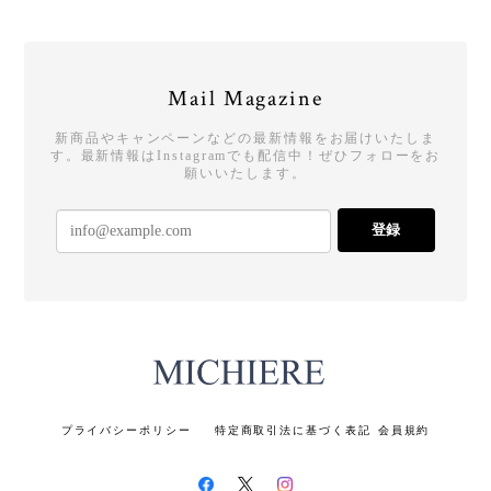
大好きです❣️使うたび明るい気持ちになり、母の妹
たちが遊びに来た時も、きれいなエプロンやねー！
と褒めてくれました。
Mail Magazine
いつもハピエプをご愛用くださり、また
新商品やキャンペーンなどの最新情報をお届けいたしま
レビューを投稿してくださり、誠にあり
す。最新情報はInstagramでも配信中！ぜひフォローをお
がとうございます。 使うたびに明るい気
願いいたします。
持ちになる、と言っていただき、誠に嬉
しい限りです。 お母様の妹さんにも褒め
登録
ていただいたというエピソードや「大好
き」とのお言葉、本当に励みになりま
す。ありがとうございます。 サポートが
必要になり、お客様もお母さまも、とも
に大変な毎日とは存じますが、ハピエプ
が少しでもお役に立つことができました
ら、光栄でございます。 今後ともミチエ
ールをどうぞよろしくお願いいたしま
す。
プライバシーポリシー
特定商取引法に基づく表記
会員規約